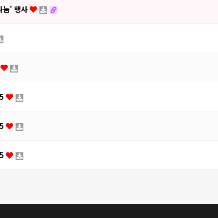
나눔' 행사
)
45
45
45