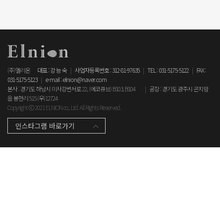
(주)엘리온
대표 : 강 능 숙
|
사업자등록번호 : 312-81-97635
|
TEL : 031-5175-5122
|
FAX :
031-5175-5123
|
e-mail : elnion@naver.com
본사 : 경기도 하남시 미사강변서로 22, (에코큐브) B103, B104
|
공장 : 경기도 광주시 곤지암
읍 봉현리 515 (우)12724
Copyright ⓒ 2021 ELNION co., Ltd. All Rights Reserved.
인스타그램 바로가기