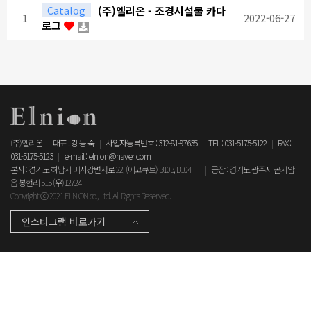
Catalog
(주)엘리온 - 조경시설물 카다
1
2022-06-27
로그
(주)엘리온
대표 : 강 능 숙
|
사업자등록번호 : 312-81-97635
|
TEL : 031-5175-5122
|
FAX :
031-5175-5123
|
e-mail : elnion@naver.com
본사 : 경기도 하남시 미사강변서로 22, (에코큐브) B103, B104
|
공장 : 경기도 광주시 곤지암
읍 봉현리 515 (우)12724
Copyright ⓒ 2021 ELNION co., Ltd. All Rights Reserved.
인스타그램 바로가기